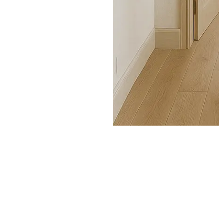
Conception & Choix
Esthétiques
Cour intérieure comme cœur du projet
:
l’aménagement de la cour permet de
renforcer la connexion intérieur-extérieur,
de créer un jardin intime, de laisser entrer
la lumière.