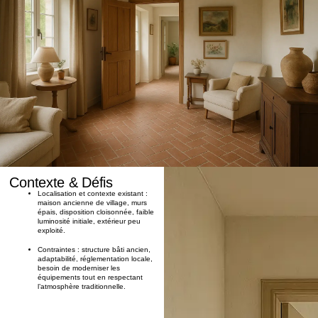
Contexte & Défis
Localisation et contexte existant
:
maison ancienne de village, murs
épais, disposition cloisonnée, faible
luminosité initiale, extérieur peu
exploité.
Contraintes
: structure bâti ancien,
adaptabilité, réglementation locale,
besoin de moderniser les
équipements tout en respectant
l’atmosphère traditionnelle.