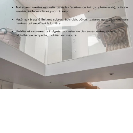
Traitement lumière naturelle
: grandes fenêtres de toit (ou chien-assis), puits de
lumière, surfaces claires pour réflexion.
Matériaux bruts & finitions sobres
: bois clair, béton, textures naturelles, couleurs
neutres qui amplifient la lumière.
Mobilier et rangements intégrés
: optimisation des sous-pentes, niches,
bibliothèque rampante, mobilier sur mesure.