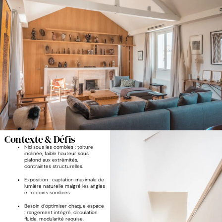
Contexte & Défis
Nid sous les combles : toiture
inclinée, faible hauteur sous
plafond aux extrémités,
contraintes structurelles.
Exposition : captation maximale de
lumière naturelle malgré les angles
et recoins sombres.
Besoin d’optimiser chaque espace
: rangement intégré, circulation
fluide, modularité requise.